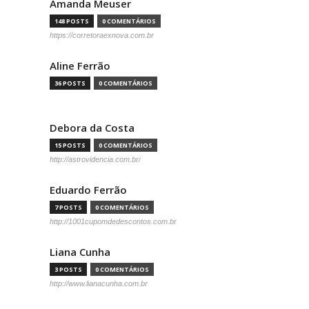
Amanda Meuser
148 POSTS
0 COMENTÁRIOS
https://corretoraexnova.com.br
Aline Ferrão
36 POSTS
0 COMENTÁRIOS
Debora da Costa
15 POSTS
0 COMENTÁRIOS
http://astrovidencia.com.br/
Eduardo Ferrão
7 POSTS
0 COMENTÁRIOS
http://1001cupomdedescontos.com.br
Liana Cunha
3 POSTS
0 COMENTÁRIOS
http://www.lianacunha.com.br