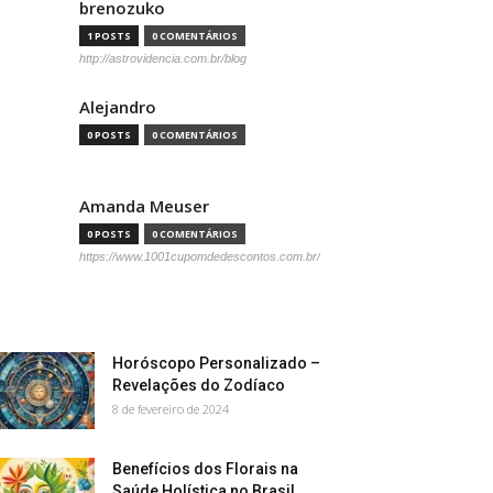
brenozuko
1 POSTS
0 COMENTÁRIOS
http://astrovidencia.com.br/blog
Alejandro
0 POSTS
0 COMENTÁRIOS
Amanda Meuser
0 POSTS
0 COMENTÁRIOS
https://www.1001cupomdedescontos.com.br/
Horóscopo Personalizado –
Revelações do Zodíaco
8 de fevereiro de 2024
Benefícios dos Florais na
Saúde Holística no Brasil