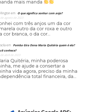
anda mais manda
llington
em
O que significa sonhar com anjo?
 de agosto de 2023
onhei com três anjos um da cor
marela outro da cor roxa e outro
a cor branca, o da cor…
scila
em
Pomba Gira Dona Maria Quitéria quem é ela?
cê conhece?
 de abril de 2023
aria Quitéria, minha poderosa
ainha, me ajude a consertar a
inha vida agora, preciso da minha
ndependência total financeira, da…