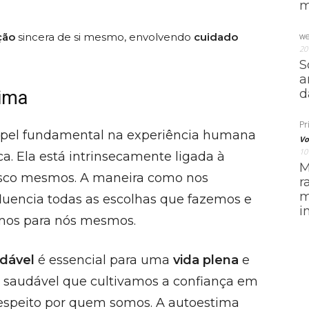
m
ção
sincera de si mesmo, envolvendo
cuidado
we
20
S
a
d
tima
Pri
el fundamental na experiência humana
Vo
10
ca. Ela está intrinsecamente ligada à
M
osco mesmos. A maneira como nos
r
m
luencia todas as escolhas que fazemos e
i
amos para nós mesmos.
dável
é essencial para uma
vida plena
e
a saudável que cultivamos a confiança em
espeito por quem somos. A autoestima