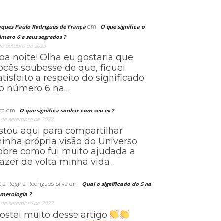
em
aques Paulo Rodrigues de França
O que significa o
mero 6 e seus segredos ?
de outubro de 2023
oa noite! Olha eu gostaria que
ocês soubesse de que, fiquei
atisfeito a respeito do significado
o número 6 na…
ra
em
O que significa sonhar com seu ex ?
 de setembro de 2023
stou aqui para compartilhar
inha própria visão do Universo
obre como fui muito ajudada a
razer de volta minha vida…
tia Regina Rodrigues Silva
em
Qual o significado do 5 na
merologia ?
 de setembro de 2023
ostei muito desse artigo