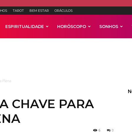
HOS
TAROT
BEM ESTAR
ORÁCULOS
ESPIRITUALIDADE
HORÓSCOPO
SONHOS
Anúncios
a Plena
N
 A CHAVE PARA
ENA
6
0