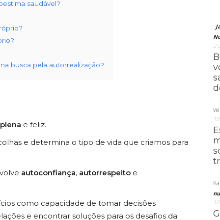
oestima saudável?
J
róprio?
Nú
rio?
2 
B
 na busca pela autorrealização?
v
s
d
ve
19
 plena
e feliz.
E
m
colhas e determina o tipo de vida que criamos para
s
t
volve
autoconfiança
,
autorrespeito
e
Ka
nu
ícios como capacidade de tomar decisões
10
G
elações e encontrar soluções para os desafios da