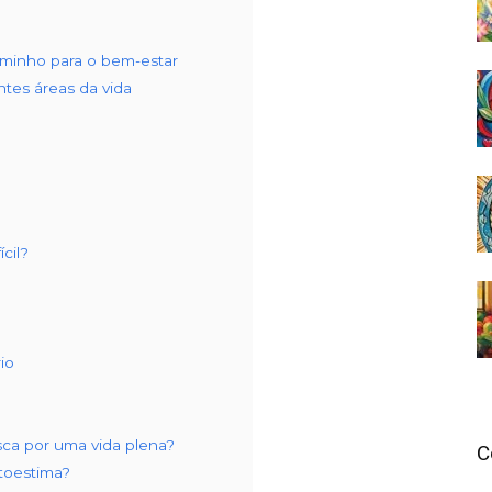
aminho para o bem-estar
ntes áreas da vida
:
cil?
io
sca por uma vida plena?
C
toestima?