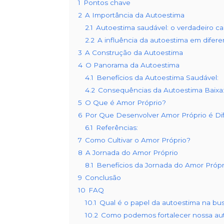
1
Pontos chave
2
A Importância da Autoestima
2.1
Autoestima saudável: o verdadeiro c
2.2
A influência da autoestima em difere
3
A Construção da Autoestima
4
O Panorama da Autoestima
4.1
Benefícios da Autoestima Saudável:
4.2
Consequências da Autoestima Baixa
5
O Que é Amor Próprio?
6
Por Que Desenvolver Amor Próprio é Difí
6.1
Referências:
7
Como Cultivar o Amor Próprio?
8
A Jornada do Amor Próprio
8.1
Benefícios da Jornada do Amor Própr
9
Conclusão
10
FAQ
10.1
Qual é o papel da autoestima na bu
10.2
Como podemos fortalecer nossa au