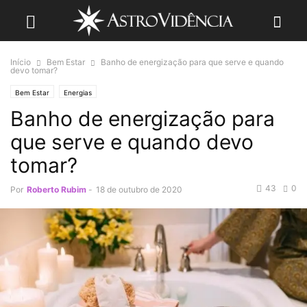
Início
Bem Estar
Banho de energização para que serve e quando
devo tomar?
Bem Estar
Energias
Banho de energização para
que serve e quando devo
tomar?
43
0
Por
Roberto Rubim
-
18 de outubro de 2020