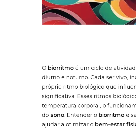
O
biorritmo
é um ciclo de ativida
diurno e noturno. Cada ser vivo, i
próprio ritmo biológico que influe
significativa. Esses ritmos biológi
temperatura corporal, o funcioname
do
sono
. Entender o
biorritmo
e s
ajudar a otimizar o
bem-estar fís