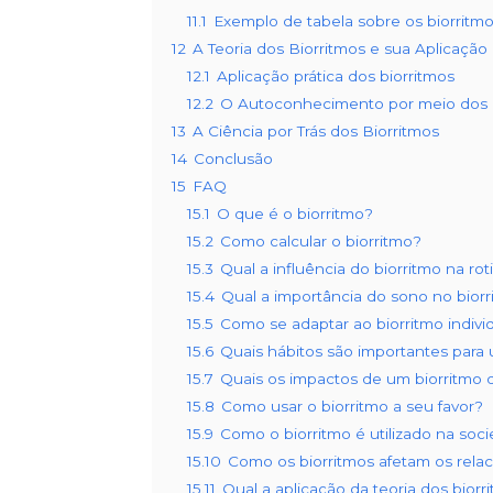
11.1
Exemplo de tabela sobre os biorritm
12
A Teoria dos Biorritmos e sua Aplicação
12.1
Aplicação prática dos biorritmos
12.2
O Autoconhecimento por meio dos b
13
A Ciência por Trás dos Biorritmos
14
Conclusão
15
FAQ
15.1
O que é o biorritmo?
15.2
Como calcular o biorritmo?
15.3
Qual a influência do biorritmo na roti
15.4
Qual a importância do sono no bior
15.5
Como se adaptar ao biorritmo indivi
15.6
Quais hábitos são importantes para 
15.7
Quais os impactos de um biorritmo 
15.8
Como usar o biorritmo a seu favor?
15.9
Como o biorritmo é utilizado na so
15.10
Como os biorritmos afetam os rel
15.11
Qual a aplicação da teoria dos biorr