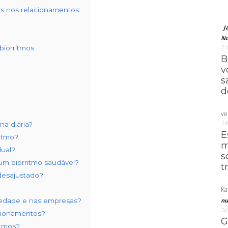
os nos relacionamentos:
J
Nú
2 
iorritmos
B
v
s
d
ve
19
na diária?
E
ritmo?
m
dual?
s
um biorritmo saudável?
t
desajustado?
Ka
ciedade e nas empresas?
nu
10
acionamentos?
G
itmos?