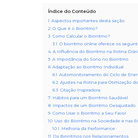
Índice do Conteúdo
1
Aspectos importantes desta seção:
2
O Que é o Biorritmo?
3
Como Calcular o Biorritmo?
3.1
O biorritmo online oferece os seguint
4
A Influência do Biorritmo na Rotina Diári
5
A Importância do Sono no Biorritmo
6
Adaptação ao Biorritmo Individual
6.1
Automonitoramento do Ciclo de Ener
6.2
Ajustes na Rotina para Otimização do
6.3
Citação Inspiradora:
7
Hábitos para um Biorritmo Saudável
8
Impactos de um Biorritmo Desajustado
9
Como Usar o Biorritmo a Seu Favor
10
Uso do Biorritmo na Sociedade e nas 
10.1
Melhoria da Performance
11
Os Biorritmos nos Relacionamentos