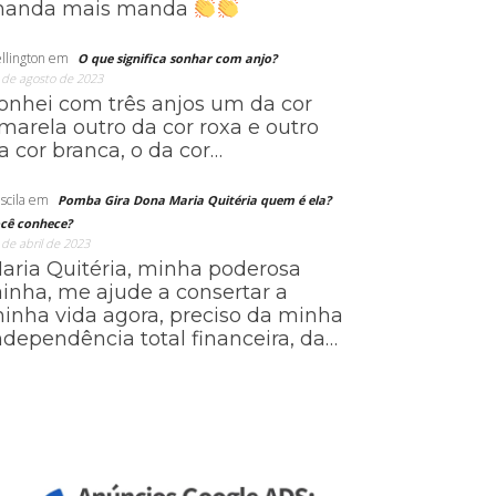
anda mais manda
llington
em
O que significa sonhar com anjo?
 de agosto de 2023
onhei com três anjos um da cor
marela outro da cor roxa e outro
a cor branca, o da cor…
scila
em
Pomba Gira Dona Maria Quitéria quem é ela?
cê conhece?
 de abril de 2023
aria Quitéria, minha poderosa
ainha, me ajude a consertar a
inha vida agora, preciso da minha
ndependência total financeira, da…