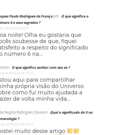
em
aques Paulo Rodrigues de França
O que significa o
mero 6 e seus segredos ?
de outubro de 2023
oa noite! Olha eu gostaria que
ocês soubesse de que, fiquei
atisfeito a respeito do significado
o número 6 na…
ra
em
O que significa sonhar com seu ex ?
 de setembro de 2023
stou aqui para compartilhar
inha própria visão do Universo
obre como fui muito ajudada a
razer de volta minha vida…
tia Regina Rodrigues Silva
em
Qual o significado do 5 na
merologia ?
 de setembro de 2023
ostei muito desse artigo