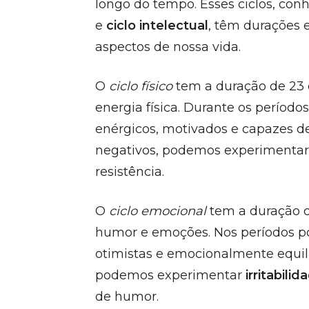
longo do tempo. Esses ciclos, co
e
ciclo intelectual
, têm durações e
aspectos de nossa vida.
O
ciclo físico
tem a duração de 23 d
energia física. Durante os período
enérgicos, motivados e capazes de 
negativos, podemos experimenta
resistência.
O
ciclo emocional
tem a duração d
humor e emoções. Nos períodos po
otimistas e emocionalmente equili
podemos experimentar
irritabilid
de humor.