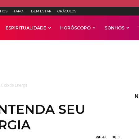
HOS
TAROT
BEM ESTAR
ORÁCULOS
ESPIRITUALIDADE
HORÓSCOPO
SONHOS
Anúncios
 Ciclo de Energia
N
ENTENDA SEU
RGIA
48
0