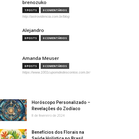
brenozuko
1 POSTS
0 COMENTÁRIOS
http://astrovidencia.com.br/blog
Alejandro
0 POSTS
0 COMENTÁRIOS
Amanda Meuser
0 POSTS
0 COMENTÁRIOS
https://www.1001cupomdedescontos.com.br/
Horóscopo Personalizado –
Revelações do Zodíaco
8 de fevereiro de 2024
Benefícios dos Florais na
Saúde Holística no Brasil