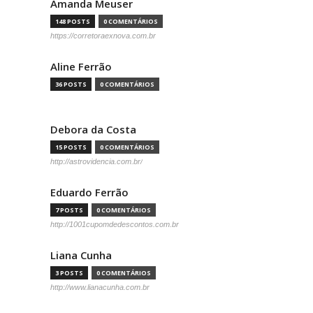
Amanda Meuser
148 POSTS
0 COMENTÁRIOS
https://corretoraexnova.com.br
Aline Ferrão
36 POSTS
0 COMENTÁRIOS
Debora da Costa
15 POSTS
0 COMENTÁRIOS
http://astrovidencia.com.br/
Eduardo Ferrão
7 POSTS
0 COMENTÁRIOS
http://1001cupomdedescontos.com.br
Liana Cunha
3 POSTS
0 COMENTÁRIOS
http://www.lianacunha.com.br