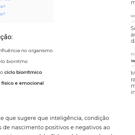
m
os?
mo?
we
20
S
a
ção:
d
influência no organismo
Pri
elo biorritmo
Vo
10
 o
ciclo biorrítmico
M
r
físico e emocional
m
i
te que sugere que inteligência, condição
s de nascimento positivos e negativos ao