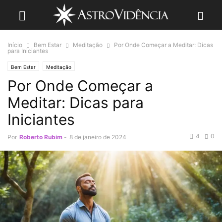
Início
Bem Estar
Meditação
Por Onde Começar a Meditar: Dicas
para Iniciantes
Bem Estar
Meditação
Por Onde Começar a
Meditar: Dicas para
Iniciantes
4
0
Por
Roberto Rubim
-
8 de janeiro de 2024