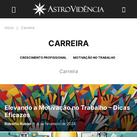
Início
Carreira
CARREIRA
CRESCIMENTO PROFISSIONAL
MOTIVAÇÃO NO TRABALHO
Carreira
Elevando a Motivação no Trabalho – Dicas
Eficazes
Roberto Rubim
-
6 de fevereiro de 2024