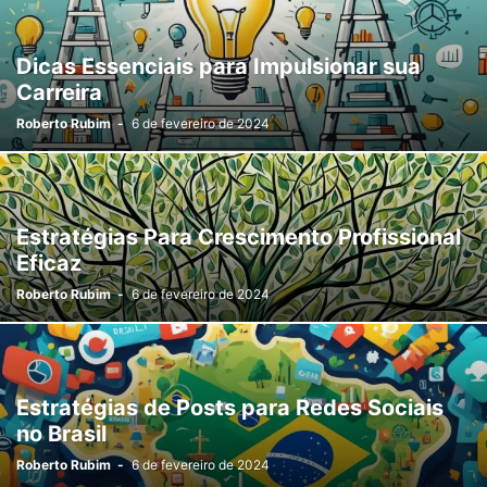
Dicas Essenciais para Impulsionar sua
Carreira
Roberto Rubim
-
6 de fevereiro de 2024
Estratégias Para Crescimento Profissional
Eficaz
Roberto Rubim
-
6 de fevereiro de 2024
Estratégias de Posts para Redes Sociais
no Brasil
Roberto Rubim
-
6 de fevereiro de 2024