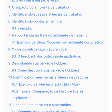
acordo com a missão e visão
4
O impacto do ambiente de trabalho
5
Identificando suas preferências de trabalho
6
Identificando pontos a melhorar
6.1
Exemplo:
7
A importância do traje no ambiente de trabalho
7.1
Exemplo de Dress Code em um ambiente corporativo:
8
O que os outros dizem sobre você
8.1
O feedback dos outros pode ajudá-lo a:
9
Descobrindo sua paixão e hobbies
9.1
Como descobrir sua paixão e hobbies?
10
Identificando seus heróis e líderes inspiradores
10.1
Exemplo de líder inspirador: Elon Musk
10.2
Tabela: Comparação de heróis e líderes
inspiradores
11
Lidando com desafios e superações
11.1
Exemplo de superação de desafios