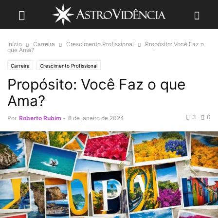
Início
Carreira
Crescimento Profissional
Propósito: Você Faz o
que Ama?
Carreira
Crescimento Profissional
Propósito: Você Faz o que
Ama?
3
0
Por
Roberto Rubim
-
8 de janeiro de 2024