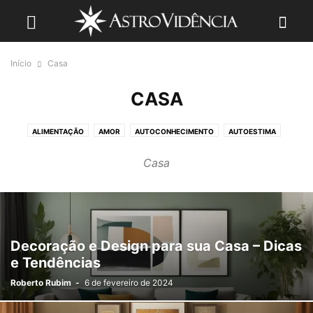
Início
Casa
CASA
ALIMENTAÇÃO
AMOR
AUTOCONHECIMENTO
AUTOESTIMA
BEM ESTAR
CARREIRA
CASA
DINHEIRO
ESPIRITUALIDADE
Casa
FAMÍLIA
FUTURO
HORÓSCOPO
MAGIAS
NUMEROLOGIA
ORÁCULOS
POSTS
RELACIONAMENTOS
RELIGIÃO
SAÚDE
UMBANDA
Decoração e Design para sua Casa – Dicas
e Tendências
Roberto Rubim
-
6 de fevereiro de 2024