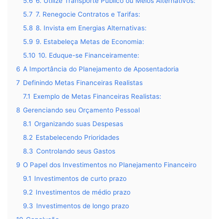
5.6
6. Utilize Transporte Público ou Meios Alternativos:
5.7
7. Renegocie Contratos e Tarifas:
5.8
8. Invista em Energias Alternativas:
5.9
9. Estabeleça Metas de Economia:
5.10
10. Eduque-se Financeiramente:
6
A Importância do Planejamento de Aposentadoria
7
Definindo Metas Financeiras Realistas
7.1
Exemplo de Metas Financeiras Realistas:
8
Gerenciando seu Orçamento Pessoal
8.1
Organizando suas Despesas
8.2
Estabelecendo Prioridades
8.3
Controlando seus Gastos
9
O Papel dos Investimentos no Planejamento Financeiro
9.1
Investimentos de curto prazo
9.2
Investimentos de médio prazo
9.3
Investimentos de longo prazo