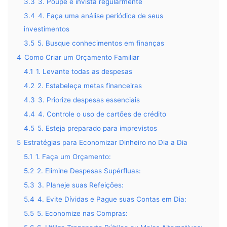
3.3
3. Poupe e invista regularmente
3.4
4. Faça uma análise periódica de seus
investimentos
3.5
5. Busque conhecimentos em finanças
4
Como Criar um Orçamento Familiar
4.1
1. Levante todas as despesas
4.2
2. Estabeleça metas financeiras
4.3
3. Priorize despesas essenciais
4.4
4. Controle o uso de cartões de crédito
4.5
5. Esteja preparado para imprevistos
5
Estratégias para Economizar Dinheiro no Dia a Dia
5.1
1. Faça um Orçamento:
5.2
2. Elimine Despesas Supérfluas:
5.3
3. Planeje suas Refeições:
5.4
4. Evite Dívidas e Pague suas Contas em Dia:
5.5
5. Economize nas Compras: