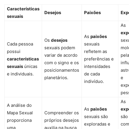
Características
Desejos
Paixões
Exp
sexuais
As
exp
As
paixões
Os
desejos
sex
Cada pessoa
sexuais
sexuais podem
mol
possui
refletem as
variar de acordo
pel
características
preferências e
com o signo e os
infl
sexuais
únicas
intensidades
posicionamentos
astr
e individuais.
de cada
planetários.
e
indivíduo.
exp
pes
As
A análise do
As
paixões
exp
Mapa Sexual
Compreender os
sexuais são
são
proporciona
próprios desejos
exploradas e
com
uma
auxilia na busca