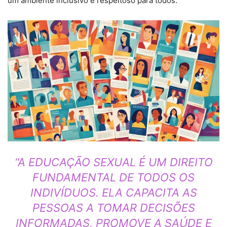
um ambiente inclusivo e respeitoso para todos.
“A EDUCAÇÃO SEXUAL É UM DIREITO
FUNDAMENTAL DE TODOS OS
INDIVÍDUOS. ELA CAPACITA AS
PESSOAS A TOMAR DECISÕES
INFORMADAS, PROMOVE A SAÚDE E