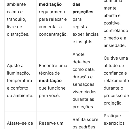
com uma
ambiente
meditação
das
mente
calmo e
regularmente
projeções
aberta e
tranquilo,
para relaxar e
para
positiva,
livre de
aumentar a
registrar
controlando
distrações.
concentração.
experiências
o medo e a
e insights.
ansiedade.
Anote
Cultive uma
detalhes
Ajuste a
Encontre uma
atitude de
como data,
iluminação,
técnica de
confiança e
duração e
temperatura
meditação
relaxamento
sensações
e conforto
que funcione
durante o
vivenciadas
do ambiente.
para você.
processo de
durante as
projeção.
projeções.
Pratique
Reflita sobre
Afaste-se de
Reserve um
exercícios
os padrões