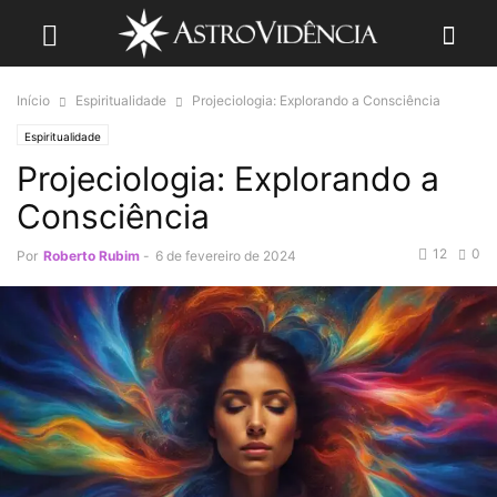
Início
Espiritualidade
Projeciologia: Explorando a Consciência
Espiritualidade
Projeciologia: Explorando a
Consciência
12
0
Por
Roberto Rubim
-
6 de fevereiro de 2024