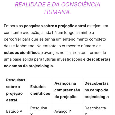
REALIDADE E DA CONSCIÊNCIA
HUMANA.
Embora as
pesquisas sobre a projeção astral
estejam em
constante evolução, ainda há um longo caminho a
percorrer para que se tenha um entendimento completo
desse fenômeno. No entanto, o crescente número de
estudos científicos
e avanços nessa área tem fornecido
uma base sólida para futuras investigações e
descobertas
no campo da projeciologia.
Pesquisas
Avanços na
Descobertas
sobre a
Estudos
compreensão
no campo da
projeção
científicos
da projeção
projeciologia
astral
Pesquisa
Descoberta
Estudo A
Avanço Y
X
Z