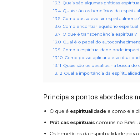
13.3
Quais são algumas práticas espiritua
13.4
Quais são os benefícios da espiritua
13.5
Como posso evoluir espiritualmente
13.6
Como encontrar equilíbrio espiritual 
13.7
O que é transcendência espiritual?
13.8
Qual é o papel do autoconhecimento
13.9
Como a espiritualidade pode impact
13.10
Como posso aplicar a espiritualida
13.11
Quais são os desafios na busca do d
13.12
Qual a importância da espiritualid
Principais pontos abordados ne
O que é
espiritualidade
e como ela dif
Práticas espirituais
comuns no Brasil,
Os benefícios da espiritualidade para