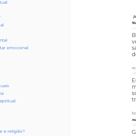
tual
J
r
Nú
al
2 
B
ntal
v
s
star emocional
d
ve
19
E
tuais
m
s
ia
t
iritual
Ka
nu
10
e e religião?
G