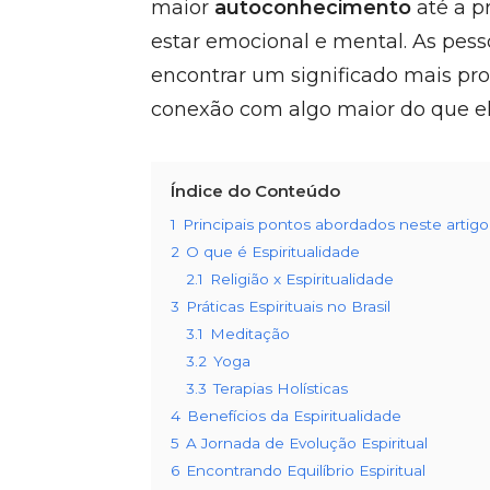
maior
autoconhecimento
até a p
estar emocional e mental. As pes
encontrar um significado mais pr
conexão com algo maior do que e
Índice do Conteúdo
1
Principais pontos abordados neste artigo
2
O que é Espiritualidade
2.1
Religião x Espiritualidade
3
Práticas Espirituais no Brasil
3.1
Meditação
3.2
Yoga
3.3
Terapias Holísticas
4
Benefícios da Espiritualidade
5
A Jornada de Evolução Espiritual
6
Encontrando Equilíbrio Espiritual