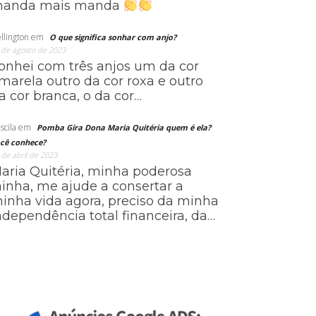
anda mais manda
llington
em
O que significa sonhar com anjo?
 de agosto de 2023
onhei com três anjos um da cor
marela outro da cor roxa e outro
a cor branca, o da cor…
scila
em
Pomba Gira Dona Maria Quitéria quem é ela?
cê conhece?
 de abril de 2023
aria Quitéria, minha poderosa
ainha, me ajude a consertar a
inha vida agora, preciso da minha
ndependência total financeira, da…