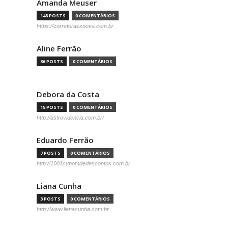
Amanda Meuser
148 POSTS
0 COMENTÁRIOS
https://corretoraexnova.com.br
Aline Ferrão
36 POSTS
0 COMENTÁRIOS
Debora da Costa
15 POSTS
0 COMENTÁRIOS
http://astrovidencia.com.br/
Eduardo Ferrão
7 POSTS
0 COMENTÁRIOS
http://1001cupomdedescontos.com.br
Liana Cunha
3 POSTS
0 COMENTÁRIOS
http://www.lianacunha.com.br