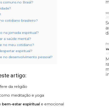
m
is comuns no Brasil?
lidade?
we
?
20
no cotidiano brasileiro?
S
a
d
 na jornada espiritual?
ar a saúde mental?
Pri
de no meu cotidiano?
Vo
espertar espiritual?
10
ade no desenvolvimento pessoal?
M
r
m
i
ste artigo:
ere da religião
 como meditação e yoga
 o
bem-estar espiritual
e emocional