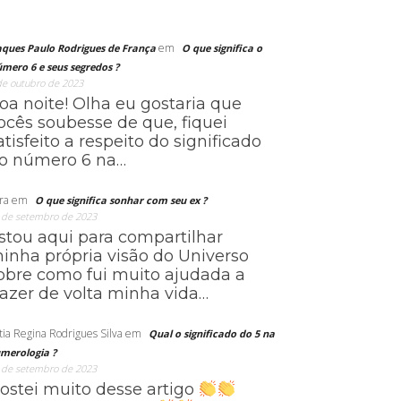
em
aques Paulo Rodrigues de França
O que significa o
mero 6 e seus segredos ?
de outubro de 2023
oa noite! Olha eu gostaria que
ocês soubesse de que, fiquei
atisfeito a respeito do significado
o número 6 na…
ra
em
O que significa sonhar com seu ex ?
 de setembro de 2023
stou aqui para compartilhar
inha própria visão do Universo
obre como fui muito ajudada a
razer de volta minha vida…
tia Regina Rodrigues Silva
em
Qual o significado do 5 na
merologia ?
 de setembro de 2023
ostei muito desse artigo