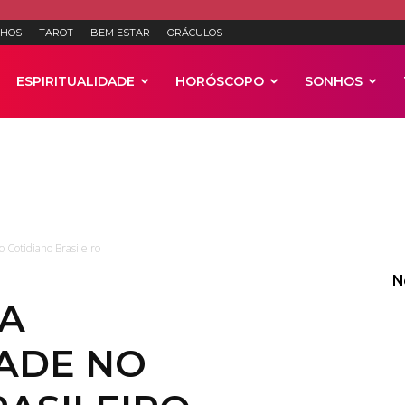
HOS
TAROT
BEM ESTAR
ORÁCULOS
ESPIRITUALIDADE
HORÓSCOPO
SONHOS
Anúncios
 Cotidiano Brasileiro
N
A
DADE NO