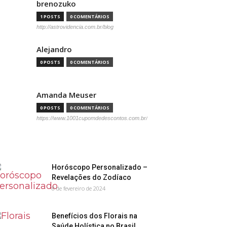
brenozuko
1 POSTS
0 COMENTÁRIOS
http://astrovidencia.com.br/blog
Alejandro
0 POSTS
0 COMENTÁRIOS
Amanda Meuser
0 POSTS
0 COMENTÁRIOS
https://www.1001cupomdedescontos.com.br/
Horóscopo Personalizado –
Revelações do Zodíaco
8 de fevereiro de 2024
Benefícios dos Florais na
Saúde Holística no Brasil