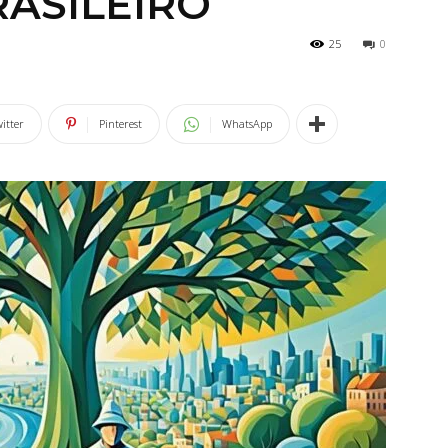
RASILEIRO
25
0
itter
Pinterest
WhatsApp