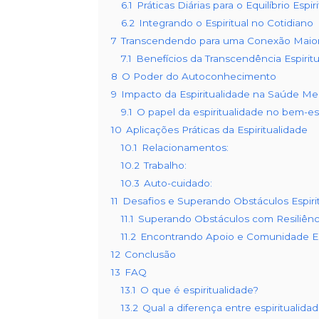
6.1
Práticas Diárias para o Equilíbrio Espiri
6.2
Integrando o Espiritual no Cotidiano
7
Transcendendo para uma Conexão Maio
7.1
Benefícios da Transcendência Espiritu
8
O Poder do Autoconhecimento
9
Impacto da Espiritualidade na Saúde Me
9.1
O papel da espiritualidade no bem-e
10
Aplicações Práticas da Espiritualidade
10.1
Relacionamentos:
10.2
Trabalho:
10.3
Auto-cuidado:
11
Desafios e Superando Obstáculos Espiri
11.1
Superando Obstáculos com Resiliênc
11.2
Encontrando Apoio e Comunidade Esp
12
Conclusão
13
FAQ
13.1
O que é espiritualidade?
13.2
Qual a diferença entre espiritualidad