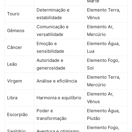
Marte
Determinação e
Elemento Terra,
Touro
estabilidade
Vênus
Comunicação e
Elemento Ar,
Gêmeos
versatilidade
Mercúrio
Emoção e
Elemento Água,
Câncer
sensibilidade
Lua
Autoridade e
Elemento Fogo,
Leão
generosidade
Sol
Elemento Terra,
Virgem
Análise e eficiência
Mercúrio
Elemento Ar,
Libra
Harmonia e equilíbrio
Vênus
Poder e
Elemento Água,
Escorpião
transformação
Plutão
Elemento Fogo,
Sagitário
Aventura e otimismo