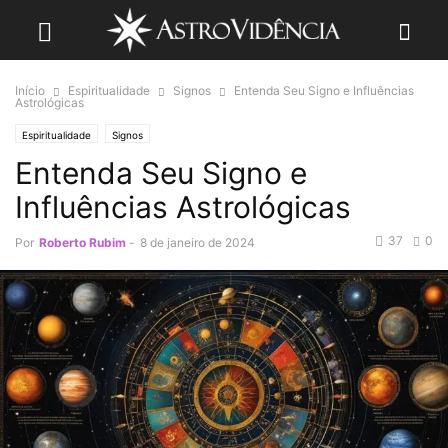
Início
Espiritualidade
Signos
Entenda Seu Signo e Influências
Astrológicas
Espiritualidade
Signos
Entenda Seu Signo e
Influências Astrológicas
37
0
Por
Roberto Rubim
-
8 de janeiro de 2024