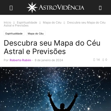
Início
Espiritualidade
Mapa do Céu
Descubra seu Mapa do Céu
Astral e Previsões
Espiritualidade
Mapa do Céu
Descubra seu Mapa do Céu
Astral e Previsões
14
0
Por
Roberto Rubim
-
8 de janeiro de 2024