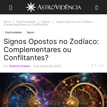
Início
Espiritualidade
Signos
Signos Opostos no Zodíaco:
Complementares ou Conflitantes?
Espiritualidade
Signos
Signos Opostos no Zodíaco:
Complementares ou
Conflitantes?
7
0
Por
Roberto Rubim
-
8 de janeiro de 2024