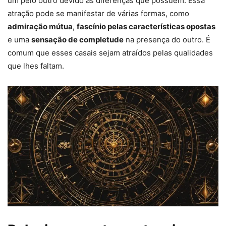
um pelo outro devido às diferenças que possuem. Essa
atração pode se manifestar de várias formas, como
admiração mútua
,
fascínio pelas características opostas
e uma
sensação de completude
na presença do outro. É
comum que esses casais sejam atraídos pelas qualidades
que lhes faltam.