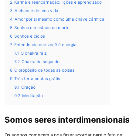
2
Karma e reencarnação: lições e aprendizado
3
A chance de uma vida
4
Amor por si mesmo como uma chave cármica
5
Sonhos e o estado da morte
6
Sonhos e ciclos
7
Entendendo que você é energia
7.1
O chakra raiz
7.2
Chakra de segundo
8
O propósito de todas as coisas
9
Três ferramentas grátis
9.1
Oração
9.2
Meditação
Somos seres interdimensionais
Os sonhos começam a nos fazer acordar para o fato de