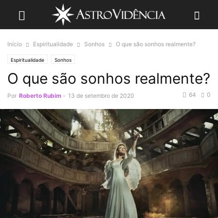
Início
Espiritualidade
Sonhos
O que são sonhos realmente?
Espiritualidade
Sonhos
O que são sonhos realmente?
64
0
Por
Roberto Rubim
-
13 de setembro de 2020