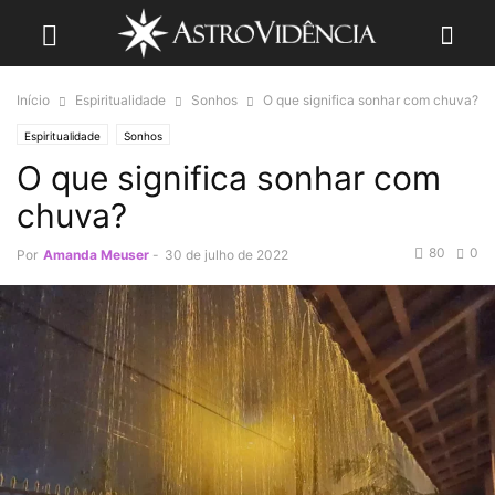
Início
Espiritualidade
Sonhos
O que significa sonhar com chuva?
Espiritualidade
Sonhos
O que significa sonhar com
chuva?
80
0
Por
Amanda Meuser
-
30 de julho de 2022