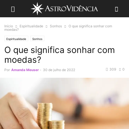
Início
Espiritualidade
Sonhos
O que significa sonhar com
moedas?
Espiritualidade
Sonhos
O que significa sonhar com
moedas?
309
0
Por
Amanda Meuser
-
30 de julho de 2022