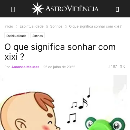
Início
Espiritualidade
Sonhos
O que significa sonhar com xixi ?
Espiritualidade
Sonhos
O que significa sonhar com
xixi ?
167
0
Por
Amanda Meuser
-
25 de julho de 2022