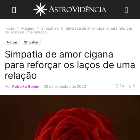
Início
Magias
Simpatias
Simpatia de amor cigana para reforçar
os laços de uma relação
Magias
Simpatias
Simpatia de amor cigana
para reforçar os laços de uma
relação
241
0
Por
Roberto Rubim
-
29 de setembro de 2020