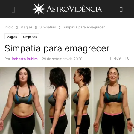
Início
Magias
Simpatias
Simpatia para emagrecer
Magias
Simpatias
Simpatia para emagrecer
469
0
Por
Roberto Rubim
-
29 de setembro de 2020