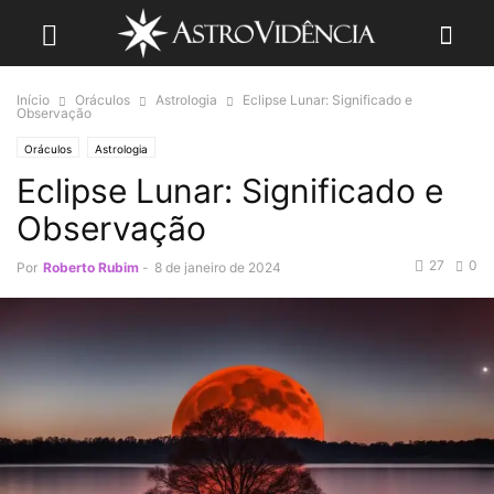
Início
Oráculos
Astrologia
Eclipse Lunar: Significado e
Observação
Oráculos
Astrologia
Eclipse Lunar: Significado e
Observação
27
0
Por
Roberto Rubim
-
8 de janeiro de 2024