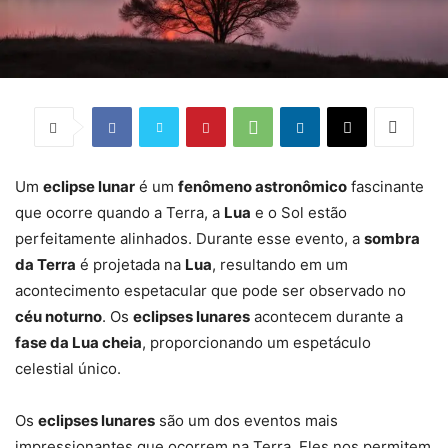
Um
eclipse lunar
é um
fenômeno astronômico
fascinante
que ocorre quando a Terra, a
Lua
e o Sol estão
perfeitamente alinhados. Durante esse evento, a
sombra
da Terra
é projetada na
Lua
, resultando em um
acontecimento espetacular que pode ser observado no
céu noturno
. Os
eclipses lunares
acontecem durante a
fase da Lua cheia
, proporcionando um espetáculo
celestial único.
Os
eclipses lunares
são um dos eventos mais
impressionantes que ocorrem na Terra. Eles nos permitem