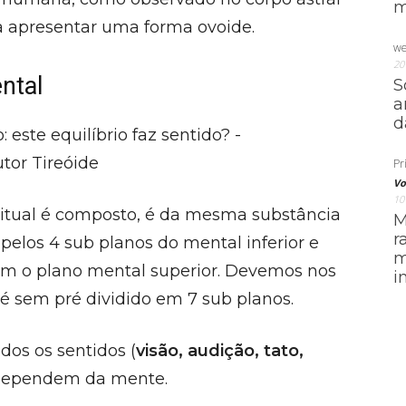
m
 a apresentar uma forma ovoide.
we
20
ntal
S
a
d
Pri
Vo
10
iritual é composto, é da mesma substância
M
r
elos 4 sub planos do mental inferior e
m
am o plano mental superior. Devemos nos
i
 é sem pré dividido em 7 sub planos.
dos os sentidos (
visão, audição, tato,
s dependem da mente.