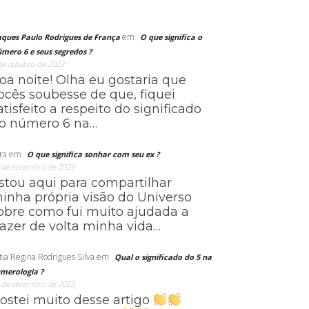
em
aques Paulo Rodrigues de França
O que significa o
mero 6 e seus segredos ?
de outubro de 2023
oa noite! Olha eu gostaria que
ocês soubesse de que, fiquei
atisfeito a respeito do significado
o número 6 na…
ra
em
O que significa sonhar com seu ex ?
 de setembro de 2023
stou aqui para compartilhar
inha própria visão do Universo
obre como fui muito ajudada a
razer de volta minha vida…
tia Regina Rodrigues Silva
em
Qual o significado do 5 na
merologia ?
 de setembro de 2023
ostei muito desse artigo