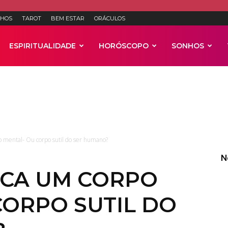
HOS
TAROT
BEM ESTAR
ORÁCULOS
ESPIRITUALIDADE
HORÓSCOPO
SONHOS
Anúncios
o mental- Ou corpo sutil do ser humano?
N
ICA UM CORPO
CORPO SUTIL DO