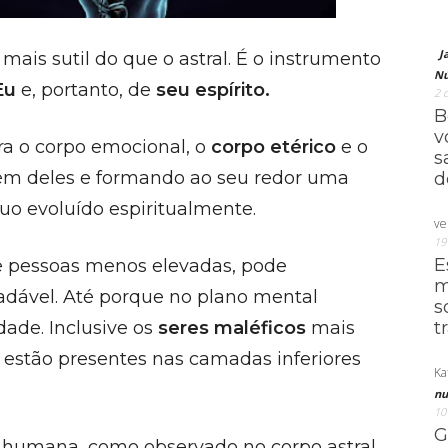
J
ais sutil do que o astral. É o instrumento
Nú
Eu
e, portanto, de
seu espírito.
2 
B
v
ra o corpo emocional, o
corpo etérico
e o
s
além deles e formando ao seu redor uma
d
duo evoluído espiritualmente.
ve
19
E
e pessoas menos elevadas, pode
m
adável. Até porque no plano mental
s
t
dade. Inclusive os
seres
maléficos
mais
estão presentes nas camadas inferiores
Ka
nu
10
G
 humana, como observado no corpo astral