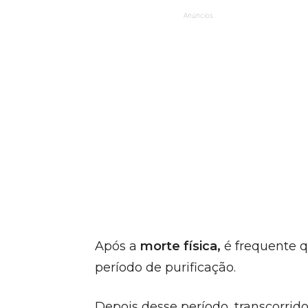
Anúncios
Após a
morte física,
é frequente q
período de purificação.
Depois desse período, transcorrid