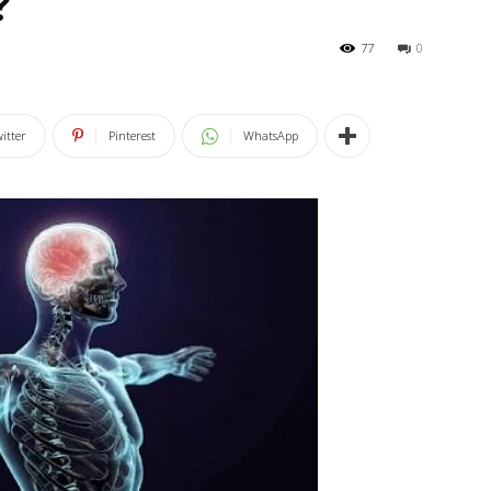
?
77
0
itter
Pinterest
WhatsApp