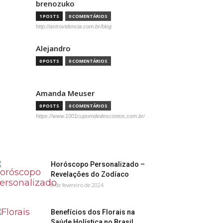
brenozuko
1 POSTS
0 COMENTÁRIOS
http://astrovidencia.com.br/blog
Alejandro
0 POSTS
0 COMENTÁRIOS
Amanda Meuser
0 POSTS
0 COMENTÁRIOS
https://www.1001cupomdedescontos.com.br/
Horóscopo Personalizado –
Revelações do Zodíaco
8 de fevereiro de 2024
Benefícios dos Florais na
Saúde Holística no Brasil