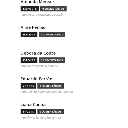
Amanda Meuser
148 POSTS
0 COMENTÁRIOS
https://corretoraexnova.com.br
Aline Ferrão
36 POSTS
0 COMENTÁRIOS
Debora da Costa
15 POSTS
0 COMENTÁRIOS
http://astrovidencia.com.br/
Eduardo Ferrão
7 POSTS
0 COMENTÁRIOS
http://1001cupomdedescontos.com.br
Liana Cunha
3 POSTS
0 COMENTÁRIOS
http://www.lianacunha.com.br