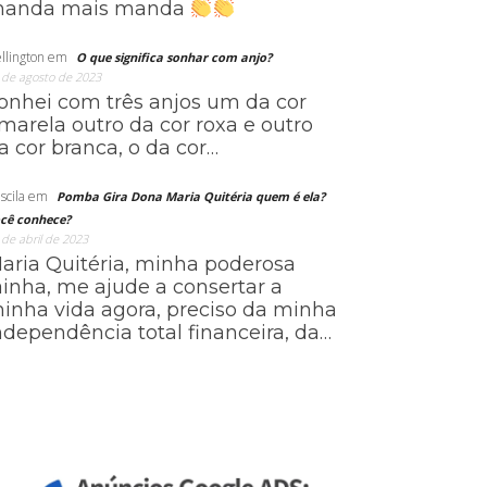
anda mais manda
llington
em
O que significa sonhar com anjo?
 de agosto de 2023
onhei com três anjos um da cor
marela outro da cor roxa e outro
a cor branca, o da cor…
scila
em
Pomba Gira Dona Maria Quitéria quem é ela?
cê conhece?
 de abril de 2023
aria Quitéria, minha poderosa
ainha, me ajude a consertar a
inha vida agora, preciso da minha
ndependência total financeira, da…