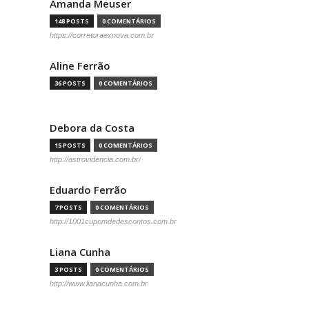
Amanda Meuser
148 POSTS
0 COMENTÁRIOS
https://corretoraexnova.com.br
Aline Ferrão
36 POSTS
0 COMENTÁRIOS
Debora da Costa
15 POSTS
0 COMENTÁRIOS
http://astrovidencia.com.br/
Eduardo Ferrão
7 POSTS
0 COMENTÁRIOS
http://1001cupomdedescontos.com.br
Liana Cunha
3 POSTS
0 COMENTÁRIOS
http://www.lianacunha.com.br