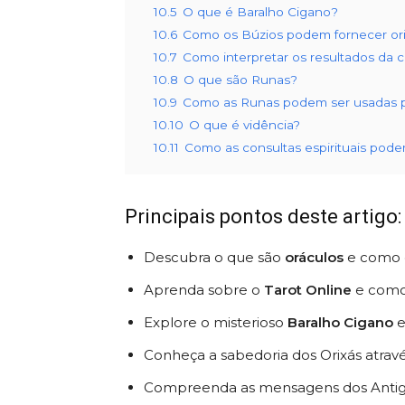
10.5
O que é Baralho Cigano?
10.6
Como os Búzios podem fornecer orie
10.7
Como interpretar os resultados da 
10.8
O que são Runas?
10.9
Como as Runas podem ser usadas pa
10.10
O que é vidência?
10.11
Como as consultas espirituais pode
Principais pontos deste artigo:
Descubra o que são
oráculos
e como 
Aprenda sobre o
Tarot Online
e como 
Explore o misterioso
Baralho Cigano
e
Conheça a sabedoria dos Orixás atrav
Compreenda as mensagens dos Antig