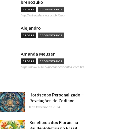
brenozuko
1 POSTS
0 COMENTÁRIOS
http://astrovidencia.com.br/blog
Alejandro
0 POSTS
0 COMENTÁRIOS
Amanda Meuser
0 POSTS
0 COMENTÁRIOS
https://www.1001cupomdedescontos.com.br/
Horóscopo Personalizado –
Revelações do Zodíaco
8 de fevereiro de 2024
Benefícios dos Florais na
Saúde Holística no Brasil