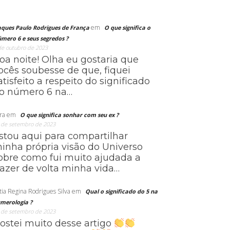
em
aques Paulo Rodrigues de França
O que significa o
mero 6 e seus segredos ?
de outubro de 2023
oa noite! Olha eu gostaria que
ocês soubesse de que, fiquei
atisfeito a respeito do significado
o número 6 na…
ra
em
O que significa sonhar com seu ex ?
 de setembro de 2023
stou aqui para compartilhar
inha própria visão do Universo
obre como fui muito ajudada a
razer de volta minha vida…
tia Regina Rodrigues Silva
em
Qual o significado do 5 na
merologia ?
 de setembro de 2023
ostei muito desse artigo