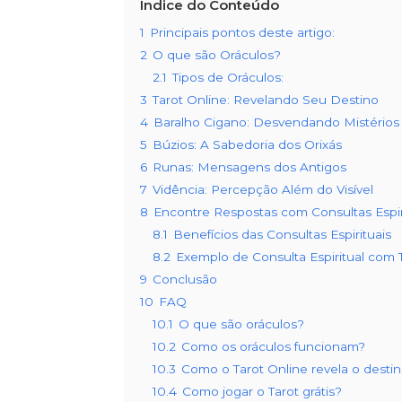
Índice do Conteúdo
1
Principais pontos deste artigo:
2
O que são Oráculos?
2.1
Tipos de Oráculos:
3
Tarot Online: Revelando Seu Destino
4
Baralho Cigano: Desvendando Mistérios
5
Búzios: A Sabedoria dos Orixás
6
Runas: Mensagens dos Antigos
7
Vidência: Percepção Além do Visível
8
Encontre Respostas com Consultas Espir
8.1
Benefícios das Consultas Espirituais
8.2
Exemplo de Consulta Espiritual com 
9
Conclusão
10
FAQ
10.1
O que são oráculos?
10.2
Como os oráculos funcionam?
10.3
Como o Tarot Online revela o desti
10.4
Como jogar o Tarot grátis?