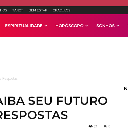
HOS
TAROT
BEM ESTAR
ORÁCULOS
ESPIRITUALIDADE
HORÓSCOPO
SONHOS
Anúncios
re Respostas
N
AIBA SEU FUTURO
RESPOSTAS
21
0