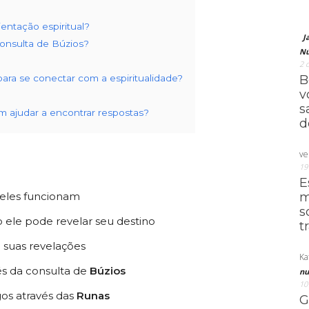
ntação espiritual?
J
consulta de Búzios?
Nú
2 
ra se conectar com a espiritualidade?
B
v
s
m ajudar a encontrar respostas?
d
ve
19
E
eles funcionam
m
s
ele pode revelar seu destino
t
 suas revelações
Ka
és da consulta de
Búzios
nu
10
os através das
Runas
G