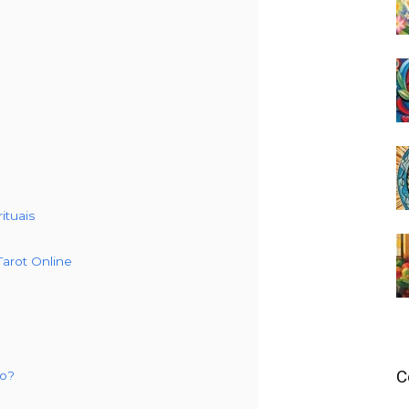
ituais
Tarot Online
C
no?