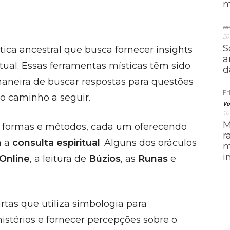
m
we
20
S
ica ancestral que busca fornecer insights
a
itual. Essas ferramentas místicas têm sido
d
aneira de buscar respostas para questões
Pri
 o caminho a seguir.
Vo
10
M
s formas e métodos, cada um oferecendo
r
a a
consulta espiritual
. Alguns dos oráculos
m
i
Online
, a leitura de
Búzios
, as
Runas
e
tas que utiliza simbologia para
istérios e fornecer percepções sobre o