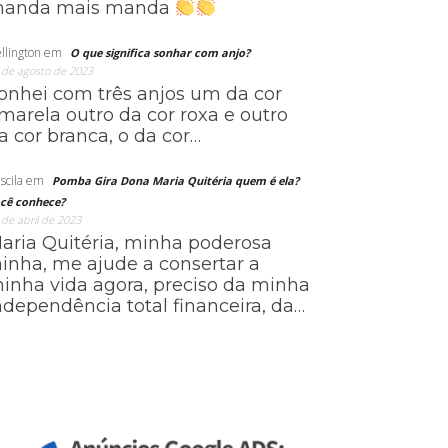
anda mais manda
llington
em
O que significa sonhar com anjo?
 de agosto de 2023
onhei com três anjos um da cor
marela outro da cor roxa e outro
a cor branca, o da cor…
scila
em
Pomba Gira Dona Maria Quitéria quem é ela?
cê conhece?
 de abril de 2023
aria Quitéria, minha poderosa
ainha, me ajude a consertar a
inha vida agora, preciso da minha
ndependência total financeira, da…