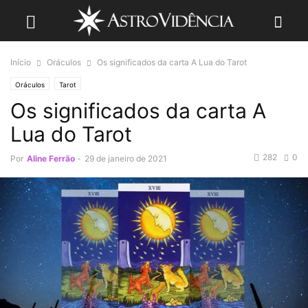
Início
Oráculos
Os significados da carta A Lua do Tarot
Oráculos
Tarot
Os significados da carta A
Lua do Tarot
282
0
Por
Aline Ferrão
-
29 de janeiro de 2021