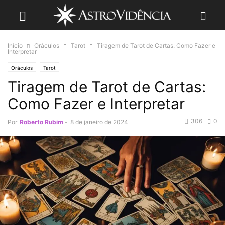
Início
Oráculos
Tarot
Tiragem de Tarot de Cartas: Como Fazer e
Interpretar
Oráculos
Tarot
Tiragem de Tarot de Cartas:
Como Fazer e Interpretar
306
0
Por
Roberto Rubim
-
8 de janeiro de 2024