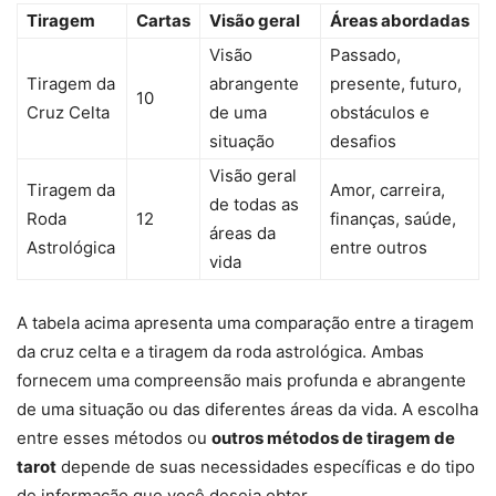
Tiragem
Cartas
Visão geral
Áreas abordadas
Visão
Passado,
Tiragem da
abrangente
presente, futuro,
10
Cruz Celta
de uma
obstáculos e
situação
desafios
Visão geral
Tiragem da
Amor, carreira,
de todas as
Roda
12
finanças, saúde,
áreas da
Astrológica
entre outros
vida
A tabela acima apresenta uma comparação entre a tiragem
da cruz celta e a tiragem da roda astrológica. Ambas
fornecem uma compreensão mais profunda e abrangente
de uma situação ou das diferentes áreas da vida. A escolha
entre esses métodos ou
outros métodos de tiragem de
tarot
depende de suas necessidades específicas e do tipo
de informação que você deseja obter.