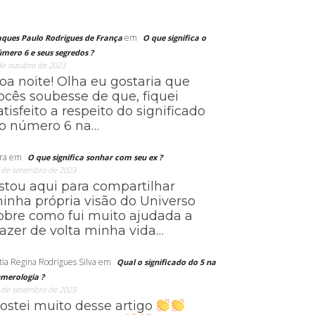
em
aques Paulo Rodrigues de França
O que significa o
mero 6 e seus segredos ?
de outubro de 2023
oa noite! Olha eu gostaria que
ocês soubesse de que, fiquei
atisfeito a respeito do significado
o número 6 na…
ra
em
O que significa sonhar com seu ex ?
 de setembro de 2023
stou aqui para compartilhar
inha própria visão do Universo
obre como fui muito ajudada a
razer de volta minha vida…
tia Regina Rodrigues Silva
em
Qual o significado do 5 na
merologia ?
 de setembro de 2023
ostei muito desse artigo