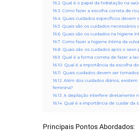
16.2
Qual é o papel da hidratação na saú
16.3
Como fazer a escolha correta de roup
16.4
Quais cuidados específicos devem s
16.5
Quais são os cuidados necessários 
16.6
Quais são os cuidados na higiene ín
16.7
Como fazer a higiene íntima da vulv
16.8
Quais são os cuidados após o sexo p
16.9
Qual é a forma correta de fazer a l
16.10
Qual é a importância da escolha d
16.11
Quais cuidados devem ser tomados 
16.12
Além dos cuidados diários, existem
feminina?
16.13
A depilação interfere diretamente 
16.14
Qual é a importância de cuidar da s
Principais Pontos Abordados: