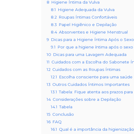
8
Higiene Íntima da Vulva
8.1
Higiene Adequada da Vulva
8.2
Roupas Íntimas Confortáveis
8.3
Papel Higiênico e Depilação
8.4
Absorventes e Higiene Menstrual
9
Dicas para a Higiene Íntima Após o Sexo
9.1
Por que a higiene íntima após o sexo
10
Dicas para uma Lavagem Adequada
11
Cuidados com a Escolha do Sabonete Í
12
Cuidados com as Roupas Íntimas
12.1
Escolha consciente para uma saúde í
13
Outros Cuidados Íntimos Importantes
13.1
Tabela: Fique atenta aos prazos para
14
Considerações sobre a Depilação
14.1
Tabela
15
Conclusão
16
FAQ
16.1
Qual é a importância da higienizaçã