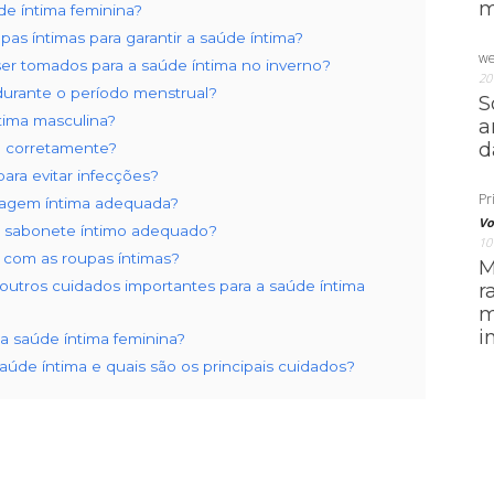
m
de íntima feminina?
as íntimas para garantir a saúde íntima?
we
er tomados para a saúde íntima no inverno?
20
durante o período menstrual?
S
tima masculina?
a
d
a corretamente?
ara evitar infecções?
Pri
avagem íntima adequada?
Vo
o sabonete íntimo adequado?
10
com as roupas íntimas?
M
 outros cuidados importantes para a saúde íntima
r
m
i
na saúde íntima feminina?
aúde íntima e quais são os principais cuidados?