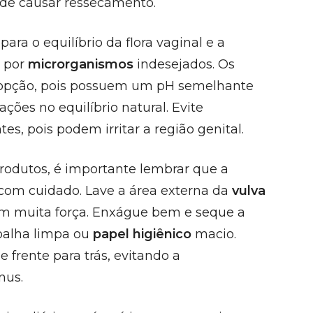
ode causar ressecamento.
para o equilíbrio da flora vaginal e a
 por
microrganismos
indesejados. Os
opção, pois possuem um pH semelhante
ações no equilíbrio natural. Evite
es, pois podem irritar a região genital.
rodutos, é importante lembrar que a
 com cuidado. Lave a área externa da
vulva
om muita força. Enxágue bem e seque a
oalha limpa ou
papel higiênico
macio.
 frente para trás, evitando a
nus.