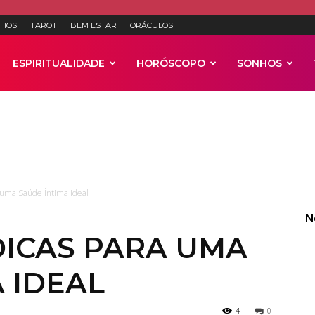
HOS
TAROT
BEM ESTAR
ORÁCULOS
ESPIRITUALIDADE
HORÓSCOPO
SONHOS
Anúncios
 uma Saúde Íntima Ideal
N
DICAS PARA UMA
 IDEAL
4
0