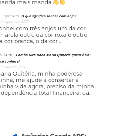
anda mais manda
llington
em
O que significa sonhar com anjo?
 de agosto de 2023
onhei com três anjos um da cor
marela outro da cor roxa e outro
a cor branca, o da cor…
scila
em
Pomba Gira Dona Maria Quitéria quem é ela?
cê conhece?
 de abril de 2023
aria Quitéria, minha poderosa
ainha, me ajude a consertar a
inha vida agora, preciso da minha
ndependência total financeira, da…