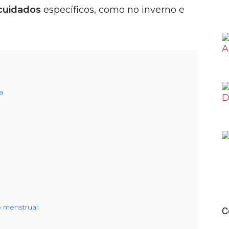
cuidados
específicos, como no inverno e
a
o menstrual:
C