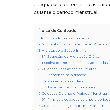
adequadas e daremos dicas para
durante o período menstrual.
Índice do Conteúdo
1
Principais Pontos Abordados:
2
A Importância da Higienização Adequad
3
Hidratação e Saúde Íntima
3.1
Sugestão de Hidratação Diária:
4
Escolha de Roupas Íntimas Adequadas
5
Cuidados Específicos no Inverno
5.1
Mantenha-se hidratada
5.2
Alimentação saudável
5.3
Evite banhos muito quentes
6
Cuidados Durante o Período Menstrual
6.1
Principais cuidados durante o períod
7
Cuidados na Higiene Íntima Masculina