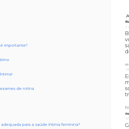
J
Nú
2 
B
v
s
 é importante?
d
ntimo
ve
19
ntima!
E
m
s
 exames de rotina
t
Ka
nu
10
o adequada para a saúde íntima feminina?
G