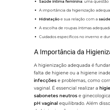
Saúde íntima feminina
: uma questão 
A importância da higienização adequ
Hidratação
e sua relação com a
saúde
A escolha de roupas íntimas adequad
Cuidados específicos no inverno e du
A Importância da Higieni
A higienização adequada é funda
falta de higiene ou a higiene in
infecções
e problemas, como corri
vaginal. É essencial realizar a
higi
sabonetes neutros
e ginecologic
pH vaginal
equilibrado. Além diss