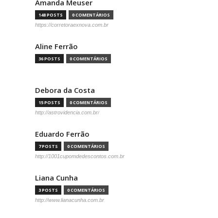
Amanda Meuser
148 POSTS
0 COMENTÁRIOS
https://corretoraexnova.com.br
Aline Ferrão
36 POSTS
0 COMENTÁRIOS
Debora da Costa
15 POSTS
0 COMENTÁRIOS
http://astrovidencia.com.br/
Eduardo Ferrão
7 POSTS
0 COMENTÁRIOS
http://1001cupomdedescontos.com.br
Liana Cunha
3 POSTS
0 COMENTÁRIOS
http://www.lianacunha.com.br