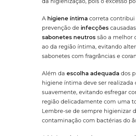
da higienização, pois o excesso p
A
higiene íntima
correta contribui 
prevenção de
infecções
causadas
sabonetes neutros
são a melhor 
ao da região íntima, evitando alter
sabonetes com fragrâncias e corant
Além da
escolha adequada
dos p
higiene íntima deve ser realizada
suavemente, evitando esfregar c
região delicadamente com uma t
Lembre-se de sempre higienizar de
contaminação com bactérias do â