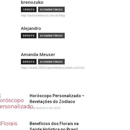
brenozuko
1 POSTS
0 COMENTÁRIOS
http://astrovidencia.com.br/blog
Alejandro
0 POSTS
0 COMENTÁRIOS
Amanda Meuser
0 POSTS
0 COMENTÁRIOS
https://www.1001cupomdedescontos.com.br/
Horóscopo Personalizado –
Revelações do Zodíaco
8 de fevereiro de 2024
Benefícios dos Florais na
Saúde Holística no Brasil