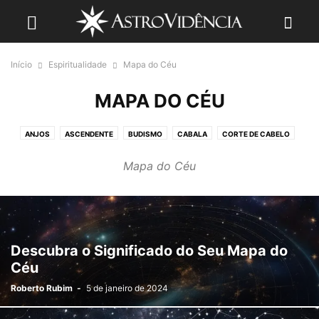
Início
Espiritualidade
Mapa do Céu
MAPA DO CÉU
ANJOS
ASCENDENTE
BUDISMO
CABALA
CORTE DE CABELO
GRANDE FRATERNIDADE BRANCA
HORÓSCOPO PERSONALIZADO
Mapa do Céu
JEITO DE AMAR
JEITO DE SER MÃE
MAPA ASTRAL
MAPA DO CÉU
MAPA PROFISSIONAL
MAPA SEXUAL
REVOLUÇÃO SOLAR
SIGNOS
SINASTRIA AMOROSA
SONHOS
Descubra o Significado do Seu Mapa do
Céu
Roberto Rubim
-
5 de janeiro de 2024