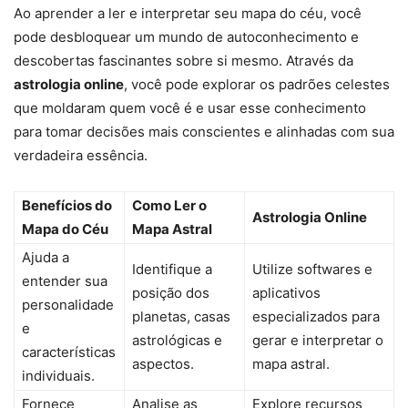
Ao aprender a ler e interpretar seu mapa do céu, você
pode desbloquear um mundo de autoconhecimento e
descobertas fascinantes sobre si mesmo. Através da
astrologia online
, você pode explorar os padrões celestes
que moldaram quem você é e usar esse conhecimento
para tomar decisões mais conscientes e alinhadas com sua
verdadeira essência.
Benefícios do
Como Ler o
Astrologia Online
Mapa do Céu
Mapa Astral
Ajuda a
Identifique a
Utilize softwares e
entender sua
posição dos
aplicativos
personalidade
planetas, casas
especializados para
e
astrológicas e
gerar e interpretar o
características
aspectos.
mapa astral.
individuais.
Fornece
Analise as
Explore recursos