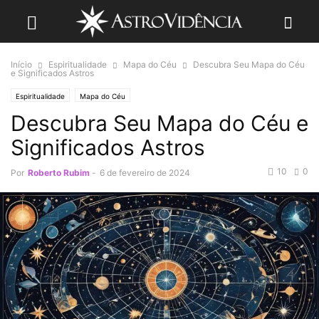
Início
Espiritualidade
Mapa do Céu
Descubra Seu Mapa do Céu
e Significados Astros
Espiritualidade
Mapa do Céu
Descubra Seu Mapa do Céu e
Significados Astros
10
0
Por
Roberto Rubim
-
6 de fevereiro de 2024