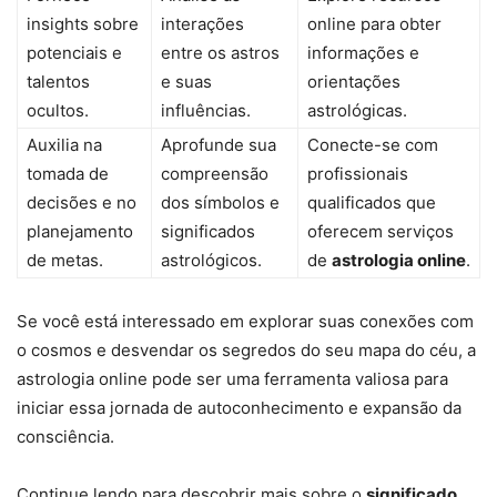
insights sobre
interações
online para obter
potenciais e
entre os astros
informações e
talentos
e suas
orientações
ocultos.
influências.
astrológicas.
Auxilia na
Aprofunde sua
Conecte-se com
tomada de
compreensão
profissionais
decisões e no
dos símbolos e
qualificados que
planejamento
significados
oferecem serviços
de metas.
astrológicos.
de
astrologia online
.
Se você está interessado em explorar suas conexões com
o cosmos e desvendar os segredos do seu mapa do céu, a
astrologia online pode ser uma ferramenta valiosa para
iniciar essa jornada de autoconhecimento e expansão da
consciência.
Continue lendo para descobrir mais sobre o
significado