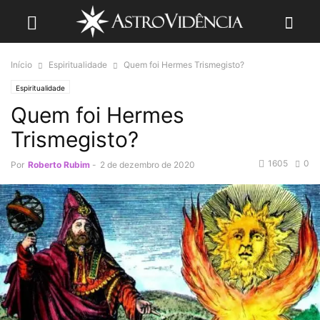
Início
Espiritualidade
Quem foi Hermes Trismegisto?
Espiritualidade
Quem foi Hermes
Trismegisto?
1605
0
Por
Roberto Rubim
-
2 de dezembro de 2020