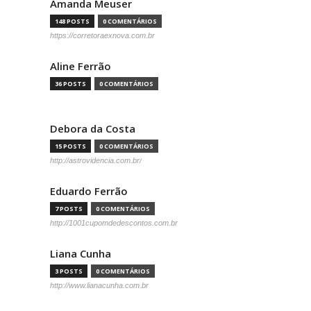
Amanda Meuser
148 POSTS
0 COMENTÁRIOS
https://corretoraexnova.com.br
Aline Ferrão
36 POSTS
0 COMENTÁRIOS
Debora da Costa
15 POSTS
0 COMENTÁRIOS
http://astrovidencia.com.br/
Eduardo Ferrão
7 POSTS
0 COMENTÁRIOS
http://1001cupomdedescontos.com.br
Liana Cunha
3 POSTS
0 COMENTÁRIOS
http://www.lianacunha.com.br