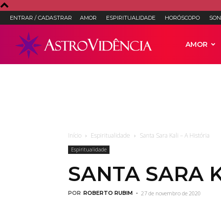
ENTRAR / CADASTRAR
AMOR
ESPIRITUALIDADE
HORÓSCOPO
SON
Astro
AMOR
Vidência
–
Início
Espiritualidade
Santa Sara Kali – A História
Espiritualidade
Astrologia,
SANTA SARA K
POR
ROBERTO RUBIM
-
27 de novembro de 2020
Tarot