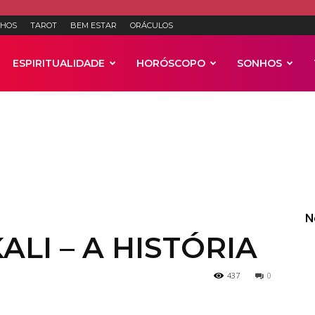
HOS
TAROT
BEM ESTAR
ORÁCULOS
ESPIRITUALIDADE
HORÓSCOPO
SONHOS
Anúncios
N
ALI – A HISTÓRIA
437
0