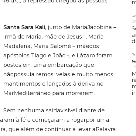
e 48 d.C., a repressão chegou às pessoas
m
we
20
Santa Sara Kali
, junto de MariaJacobina –
S
a
irmã de Maria, mãe de Jesus -, Maria
d
Madalena, Maria Salomé – mãedos
apóstolos Tiago e João -, e Lázaro foram
Pri
Vo
postos em uma embarcação que
10
M
nãopossuía remos, velas e muito menos
r
mantimentos e lançados à deriva no
m
i
MarMediterrâneo para morrerem.
Sem nenhuma saídavisível diante de
aram à fé e começaram a rogarpor uma
ra, que além de continuar a levar aPalavra