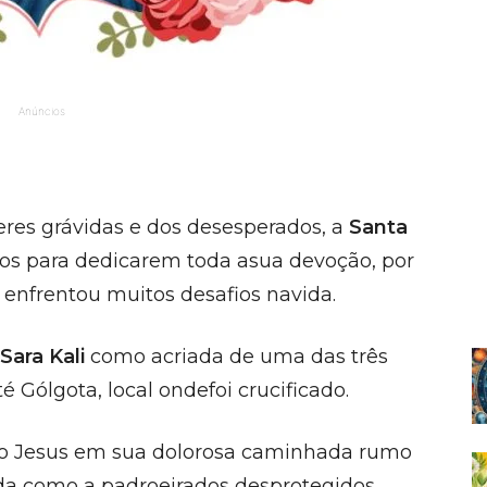
Anúncios
res grávidas e dos desesperados, a
Santa
nos para dedicarem toda asua devoção, por
 enfrentou muitos desafios navida.
Sara Kali
como acriada de uma das três
 Gólgota, local ondefoi crucificado.
o Jesus em sua dolorosa caminhada rumo
ida como a padroeirados desprotegidos.