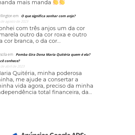
anda mais manda
llington
em
O que significa sonhar com anjo?
 de agosto de 2023
onhei com três anjos um da cor
marela outro da cor roxa e outro
a cor branca, o da cor…
scila
em
Pomba Gira Dona Maria Quitéria quem é ela?
cê conhece?
 de abril de 2023
aria Quitéria, minha poderosa
ainha, me ajude a consertar a
inha vida agora, preciso da minha
ndependência total financeira, da…