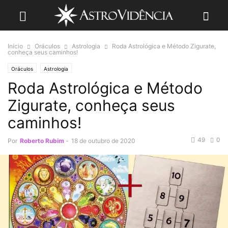
Início
Oráculos
Astrologia
Roda Astrológica e Método Zigurate,
conheça seus caminhos!
Oráculos
Astrologia
Roda Astrológica e Método
Zigurate, conheça seus
caminhos!
49
0
Por
Roberto Rubim
-
18 de outubro de 2020