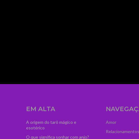
iz="content-horiz-left"
4IiwicG9ydHJhaXQiOiIzIn0="
mage_width="300"
dCI6IjM2IiwibGFuZHNjYXBlIjoiNTAifQ=="
zcGFuJTIwY2xhc3MlM0QlMjJ0ZC1sb2dvLXByby
iOiIwIn0="
ydHJhaXQiOiIwLjUifQ=="
ss="td-medicine-pro-
agline_color="#ffffff"
EM ALTA
NAVEGAÇ
A origem do tarô mágico e
Amor
esotérico
Relacionamento
O que significa sonhar com anjo?