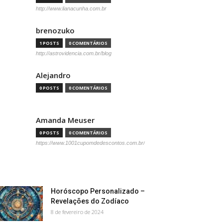
http://www.lianacunha.com.br
brenozuko
1 POSTS
0 COMENTÁRIOS
http://astrovidencia.com.br/blog
Alejandro
0 POSTS
0 COMENTÁRIOS
Amanda Meuser
0 POSTS
0 COMENTÁRIOS
https://www.1001cupomdedescontos.com.br/
Horóscopo Personalizado –
Revelações do Zodíaco
8 de fevereiro de 2024