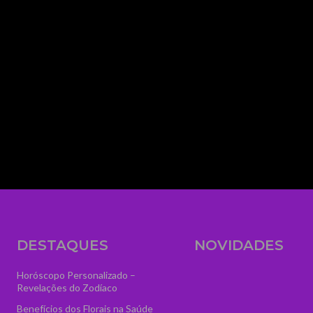
tagline_align_vert="content-vert-top" align_hor
img_txt_space="eyJwaG9uZSI6IjUiLCJhbGwiOiI
media_size_image_height="56" media_size_i
image_width="eyJhbGwiOiIzNTYiLCJwb3J0cmFp
text="AstroVidência" display="" tagline_pos=""
f_text_font_line_height="1" show_svg="none"
tagline="VGFyb3QlMjBPbmxpbmUlMjAlM0N
ttl_tag_space="eyJhbGwiOiIzIiwicG9ydHJhaXQ
f_tagline_font_spacing="eyJhbGwiOiIxIiwicG9
tagline_align_horiz="content-horiz-left" el_cla
logo" text_color="#ffffff" text_color_h="#ffffff" t
image="7084" icon_size="46"]
DESTAQUES
NOVIDADES
Horóscopo Personalizado –
Revelações do Zodíaco
Benefícios dos Florais na Saúde