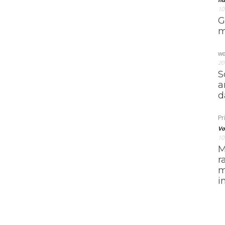
10
G
m
we
20
S
a
d
Pri
Vo
10
M
r
m
i