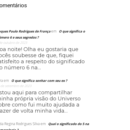
omentários
em
aques Paulo Rodrigues de França
O que significa o
mero 6 e seus segredos ?
de outubro de 2023
oa noite! Olha eu gostaria que
ocês soubesse de que, fiquei
atisfeito a respeito do significado
o número 6 na…
ra
em
O que significa sonhar com seu ex ?
 de setembro de 2023
stou aqui para compartilhar
inha própria visão do Universo
obre como fui muito ajudada a
razer de volta minha vida…
tia Regina Rodrigues Silva
em
Qual o significado do 5 na
merologia ?