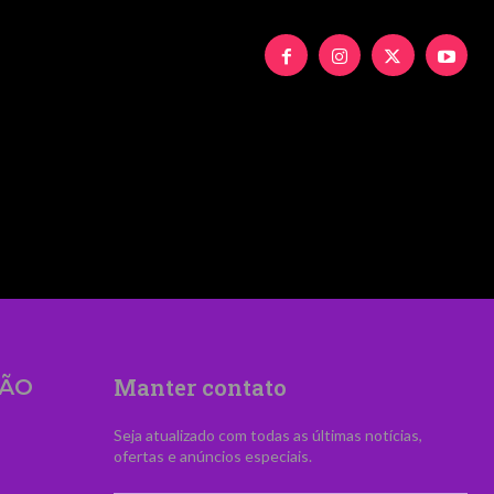
UyMiUzRSUyNiUyMFZpZCVDMyVBQW5jaWElM0MlM
Manter contato
ÃO
Seja atualizado com todas as últimas notícias,
ofertas e anúncios especiais.
s