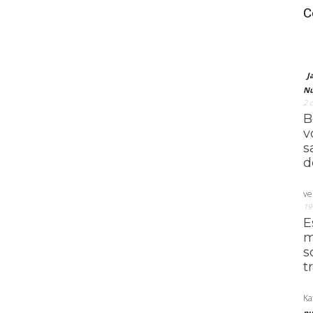
C
J
Nú
2 
B
v
s
d
ve
19
E
m
s
t
Ka
nu