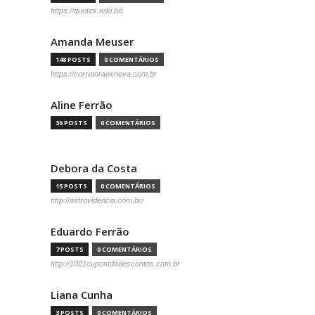
https://quotex.wiki.br/
Amanda Meuser
148 POSTS
0 COMENTÁRIOS
https://corretoraexnova.com.br
Aline Ferrão
36 POSTS
0 COMENTÁRIOS
Debora da Costa
15 POSTS
0 COMENTÁRIOS
http://astrovidencia.com.br/
Eduardo Ferrão
7 POSTS
0 COMENTÁRIOS
http://1001cupomdedescontos.com.br
Liana Cunha
3 POSTS
0 COMENTÁRIOS