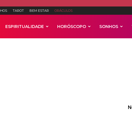
HOS
TAROT
BEM ESTAR
ORÁCULOS
ESPIRITUALIDADE
HORÓSCOPO
SONHOS
Anúncios
N