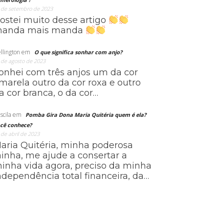
 de setembro de 2023
ostei muito desse artigo
anda mais manda
llington
em
O que significa sonhar com anjo?
 de agosto de 2023
onhei com três anjos um da cor
marela outro da cor roxa e outro
a cor branca, o da cor…
scila
em
Pomba Gira Dona Maria Quitéria quem é ela?
cê conhece?
 de abril de 2023
aria Quitéria, minha poderosa
ainha, me ajude a consertar a
inha vida agora, preciso da minha
ndependência total financeira, da…