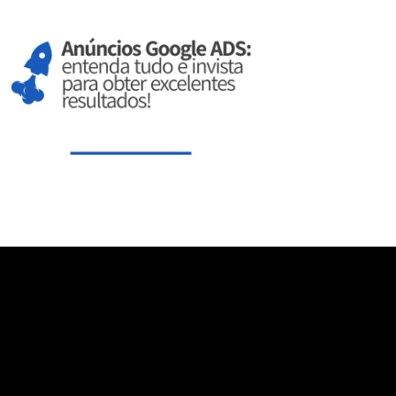
aXNwbGF5IjoiIn0sInBvcnRyYWl0X21heF93aWR0aCI