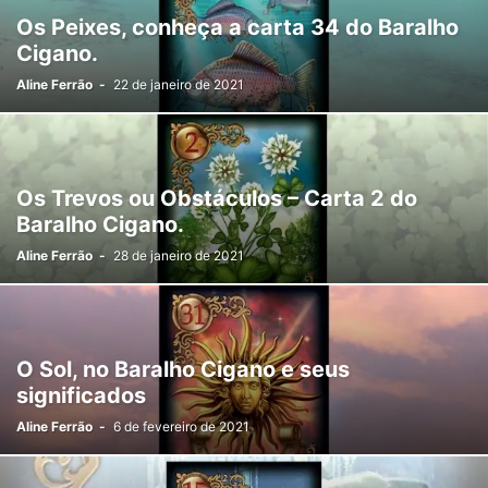
Os Peixes, conheça a carta 34 do Baralho
Cigano.
Aline Ferrão
-
22 de janeiro de 2021
Os Trevos ou Obstáculos – Carta 2 do
Baralho Cigano.
Aline Ferrão
-
28 de janeiro de 2021
O Sol, no Baralho Cigano e seus
significados
Aline Ferrão
-
6 de fevereiro de 2021