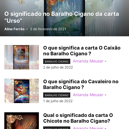
O significado no Baralho Cigano da carta
“Urso”
Aline Ferrão
-
3 de fevereiro de 2021
O que significa a carta O Caixão
no Baralho Cigano ?
Amanda Meuser
-
BARALHO CIGANO
2 de julho de 2022
O que significa do Cavaleiro no
Baralho Cigano ?
Amanda Meuser
-
BARALHO CIGANO
1 de julho de 2022
Qual o significado da carta O
Chicote no Baralho Cigano?
Amanda Meuser
-