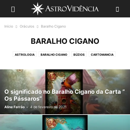
Início
Oráculos
Baralho Cigano
BARALHO CIGANO
ASTROLOGIA
BARALHO CIGANO
BÚZIOS
CARTOMANCIA
NUMEROLOGIA
RUNAS
TAROT
O significado no Baralho Cigano da Carta ”
Os Pássaros”
Aline Ferrão
-
4 de fevereiro de 2021