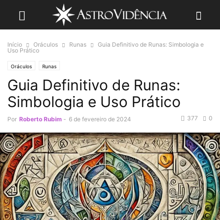
Início
Oráculos
Runas
Guia Definitivo de Runas: Simbologia e
Uso Prático
Oráculos
Runas
Guia Definitivo de Runas:
Simbologia e Uso Prático
377
0
Por
Roberto Rubim
-
6 de fevereiro de 2024