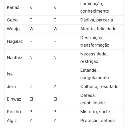
Iluminação,
Kenaz
K
K
conhecimento
Gebo
G
G
Dádiva, parceria
Wunjo
W
W
Alegria, felicidade
Destruição,
Hagalaz
H
H
transformação
Necessidade,
Nauthiz
N
N
restrição
Estande,
Isa
I
I
congelamento
Jera
J
Y
Colheita, resultado
Defesa,
Eihwaz
Ei
EI
estabilidade
Perthro
P
P
Mistério, sorte
Algiz
Z
Z
Proteção, defesa