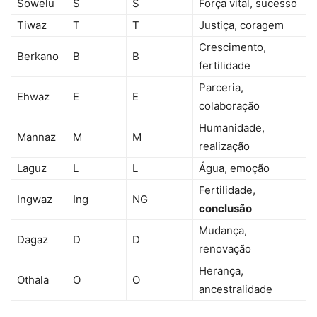
Sowelu
S
S
Força vital, sucesso
Tiwaz
T
T
Justiça, coragem
Crescimento,
Berkano
B
B
fertilidade
Parceria,
Ehwaz
E
E
colaboração
Humanidade,
Mannaz
M
M
realização
Laguz
L
L
Água, emoção
Fertilidade,
Ingwaz
Ing
NG
conclusão
Mudança,
Dagaz
D
D
renovação
Herança,
Othala
O
O
ancestralidade