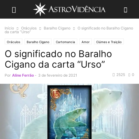
Início
Oráculos
Baralho Cigano
O significado no Baralho Cigano
da carta “Urso”
Oráculos
Baralho Cigano
Cartomancia
Amor
Ciúmes e Traição
O significado no Baralho
Tarot
Cigano da carta “Urso”
2525
0
Por
Aline Ferrão
-
3 de fevereiro de 2021