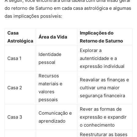
A seguir, você encontrará uma tabela com uma visão geral
do retorno de Saturno em cada casa astrológica e algumas
das implicações possíveis:
Casa
Implicações do
Área da Vida
Astrológica
Retorno de Saturno
Explorar a
Identidade
Casa 1
autenticidade e a
pessoal
expressão individual
Recursos
Reavaliar as finanças e
materiais e
Casa 2
cultivar uma maior
valores
segurança financeira
pessoais
Rever as formas de
Comunicação e
Casa 3
expressão e expandir
aprendizado
o conhecimento
Reestruturar as bases