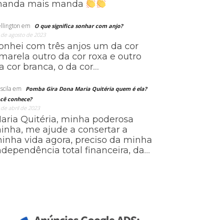
anda mais manda
llington
em
O que significa sonhar com anjo?
 de agosto de 2023
onhei com três anjos um da cor
marela outro da cor roxa e outro
a cor branca, o da cor…
scila
em
Pomba Gira Dona Maria Quitéria quem é ela?
cê conhece?
 de abril de 2023
aria Quitéria, minha poderosa
ainha, me ajude a consertar a
inha vida agora, preciso da minha
ndependência total financeira, da…