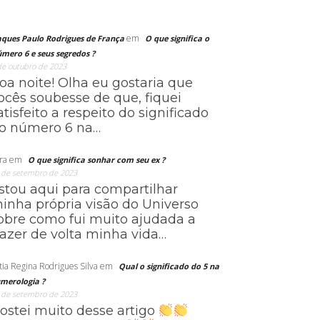
em
aques Paulo Rodrigues de França
O que significa o
mero 6 e seus segredos ?
de outubro de 2023
oa noite! Olha eu gostaria que
ocês soubesse de que, fiquei
atisfeito a respeito do significado
o número 6 na…
ra
em
O que significa sonhar com seu ex ?
 de setembro de 2023
stou aqui para compartilhar
inha própria visão do Universo
obre como fui muito ajudada a
razer de volta minha vida…
tia Regina Rodrigues Silva
em
Qual o significado do 5 na
merologia ?
 de setembro de 2023
ostei muito desse artigo