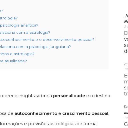
a?
J
strologia?
Nú
sicologia analítica?
2 
laciona com a astrologia?
B
v
 autoconhecimento e o desenvolvimento pessoal?
s
elaciona com a psicologia junguiana?
d
nhos e astrologia?
na atualidade?
ve
19
E
m
s
t
oferece insights sobre a
personalidade
e o destino
Ka
nu
osa de
autoconhecimento
e
crescimento pessoal
.
10
formações e previsões astrológicas de forma
G