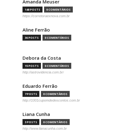
Amanda Meuser
148 POSTS
0 COMENTÁRIOS
https://corretoraexnova.com.br
Aline Ferrão
36 POSTS
0 COMENTÁRIOS
Debora da Costa
15 POSTS
0 COMENTÁRIOS
http://astrovidencia.com.br/
Eduardo Ferrão
7 POSTS
0 COMENTÁRIOS
http://1001cupomdedescontos.com.br
Liana Cunha
3 POSTS
0 COMENTÁRIOS
http://www.lianacunha.com.br