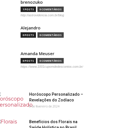
brenozuko
1 POSTS
0 COMENTÁRIOS
http://astrovidencia.com.br/blog
Alejandro
0 POSTS
0 COMENTÁRIOS
Amanda Meuser
0 POSTS
0 COMENTÁRIOS
https://www.1001cupomdedescontos.com.br/
Horóscopo Personalizado –
Revelações do Zodíaco
8 de fevereiro de 2024
Benefícios dos Florais na
Saúde Holística no Brasil