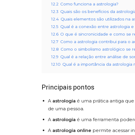
12.2
Como funciona a astrologia?
12.3
Quais são os benefícios da astrologi
12.4
Quais elementos são utilizados na a
12.5
Qual é a conexão entre astrologia e p
12.6
O que é sincronicidade e como se re
12.7
Como a astrologia contribui para o
12.8
Como o simbolismo astrológico se r
12.9
Qual é a relação entre análise de so
12.10
Qual é a importância da astrologia 
Principais pontos
A
astrologia
é uma prática antiga que 
de uma pessoa.
A
astrologia
é uma ferramenta poder
A
astrologia online
permite acessar in