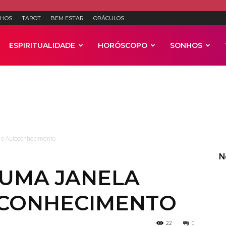
HOS
TAROT
BEM ESTAR
ORÁCULOS
ESPIRITUALIDADE
HORÓSCOPO
SONHOS
Anúncios
a o Autoconhecimento
N
 UMA JANELA
OCONHECIMENTO
22
0