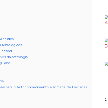
Analítica
s Astrológicos
Pessoal
és da astrologia:
guiana
ade
ições para o Autoconhecimento e Tomada de Decisões
C