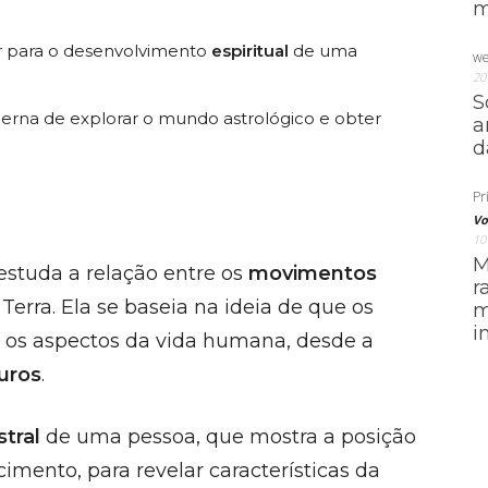
m
ir para o desenvolvimento
espiritual
de uma
we
20
S
rna de explorar o mundo astrológico e obter
a
d
Pri
Vo
10
M
 estuda a relação entre os
movimentos
r
erra. Ela se baseia na ideia de que os
m
i
m os aspectos da vida humana, desde a
uros
.
tral
de uma pessoa, que mostra a posição
ento, para revelar características da