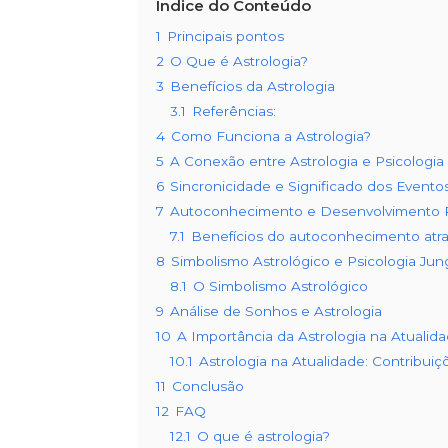
Índice do Conteúdo
1
Principais pontos
2
O Que é Astrologia?
3
Benefícios da Astrologia
3.1
Referências:
4
Como Funciona a Astrologia?
5
A Conexão entre Astrologia e Psicologia 
6
Sincronicidade e Significado dos Evento
7
Autoconhecimento e Desenvolvimento 
7.1
Benefícios do autoconhecimento atrav
8
Simbolismo Astrológico e Psicologia Jun
8.1
O Simbolismo Astrológico
9
Análise de Sonhos e Astrologia
10
A Importância da Astrologia na Atualid
10.1
Astrologia na Atualidade: Contribu
11
Conclusão
12
FAQ
12.1
O que é astrologia?