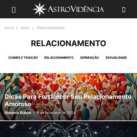
Início
Amor
Relacionamento
RELACIONAMENTO
CIÚMES E TRAIÇÃO
RELACIONAMENTO
SEPARAÇÃO
SEXUALIDADE
SOLIDÃO
Dicas Para Fortalecer Seu Relacionamento
Amoroso
Roberto Rubim
-
6 de fevereiro de 2024