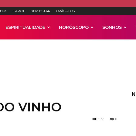
HOS
TAROT
BEM ESTAR
ORÁCULOS
ESPIRITUALIDADE
HORÓSCOPO
SONHOS
Anúncios
N
DO VINHO
177
0