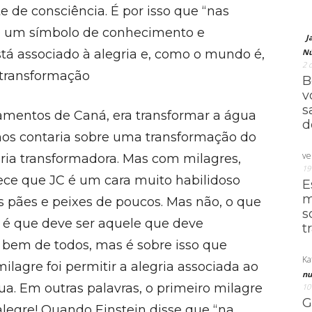
te de consciência. É por isso que “nas
 é um símbolo de conhecimento e
J
tá associado à alegria e, como o mundo é,
Nú
2 
e transformação
B
v
s
samentos de Caná, era transformar a água
d
os contaria sobre uma transformação do
ve
ria transformadora. Mas com milagres,
19
ece que JC é um cara muito habilidoso
E
m
 pães e peixes de poucos. Mas não, o que
s
é que deve ser aquele que deve
t
 bem de todos, mas é sobre isso que
Ka
ilagre foi permitir a alegria associada ao
nu
ua. Em outras palavras, o primeiro milagre
10
G
legre! Quando Einstein disse que “na