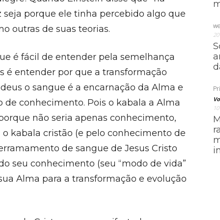
m
ez seja porque ele tinha percebido algo que
we
mo outras de suas teorias.
20
S
a
ue é fácil de entender pela semelhança
d
les é entender por que a transformação
 judeus o sangue é a encarnação da Alma e
Pri
Vo
o de conhecimento. Pois o kabala a Alma
10
a porque não seria apenas conhecimento,
M
r
 o kabala cristão (e pelo conhecimento de
m
 derramamento de sangue de Jesus Cristo
i
do seu conhecimento (seu “modo de vida”
sua Alma para a transformação e evolução