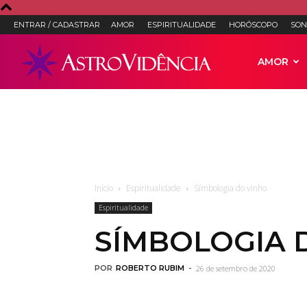
ENTRAR / CADASTRAR
AMOR
ESPIRITUALIDADE
HORÓSCOPO
SON
Astro
AMOR
Vidência
–
Início
Espiritualidade
Símbologia do vinho
Espiritualidade
Astrologia,
SÍMBOLOGIA 
POR
ROBERTO RUBIM
-
26 de setembro de 2020
Tarot