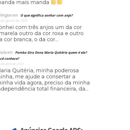
anda mais manda
llington
em
O que significa sonhar com anjo?
 de agosto de 2023
onhei com três anjos um da cor
marela outro da cor roxa e outro
a cor branca, o da cor…
scila
em
Pomba Gira Dona Maria Quitéria quem é ela?
cê conhece?
 de abril de 2023
aria Quitéria, minha poderosa
ainha, me ajude a consertar a
inha vida agora, preciso da minha
ndependência total financeira, da…