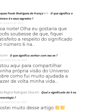
em
aques Paulo Rodrigues de França
O que significa o
mero 6 e seus segredos ?
de outubro de 2023
oa noite! Olha eu gostaria que
ocês soubesse de que, fiquei
atisfeito a respeito do significado
o número 6 na…
ra
em
O que significa sonhar com seu ex ?
 de setembro de 2023
stou aqui para compartilhar
inha própria visão do Universo
obre como fui muito ajudada a
razer de volta minha vida…
tia Regina Rodrigues Silva
em
Qual o significado do 5 na
merologia ?
 de setembro de 2023
ostei muito desse artigo