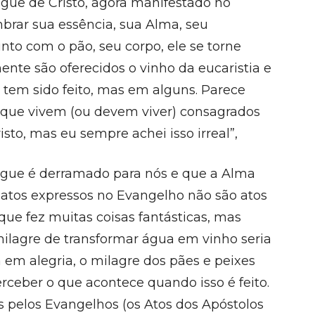
ue de Cristo, agora manifestado no
mbrar sua essência, sua Alma, seu
nto com o pão, seu corpo, ele se torne
mente são oferecidos o vinho da eucaristia e
s tem sido feito, mas em alguns. Parece
s que vivem (ou devem viver) consagrados
sto, mas eu sempre achei isso irreal”,
angue é derramado para nós e que a Alma
 atos expressos no Evangelho não são atos
que fez muitas coisas fantásticas, mas
milagre de transformar água em vinho seria
a em alegria, o milagre dos pães e peixes
erceber o que acontece quando isso é feito.
s pelos Evangelhos (os Atos dos Apóstolos