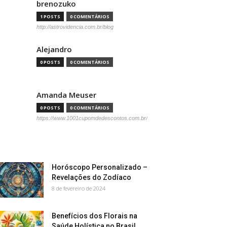
brenozuko
1 POSTS
0 COMENTÁRIOS
http://astrovidencia.com.br/blog
Alejandro
0 POSTS
0 COMENTÁRIOS
Amanda Meuser
0 POSTS
0 COMENTÁRIOS
https://www.1001cupomdedescontos.com.br/
Horóscopo Personalizado –
Revelações do Zodíaco
8 de fevereiro de 2024
Benefícios dos Florais na
Saúde Holística no Brasil